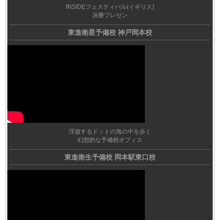
INSIDEフェスティバル(イギリス)
決勝プレゼン
東進衛星予備校 神戸岡本校
浮遊するドットの海の中を歩く
幻想的な予備校オフィス
東進衛生予備校 岡本駅東口校