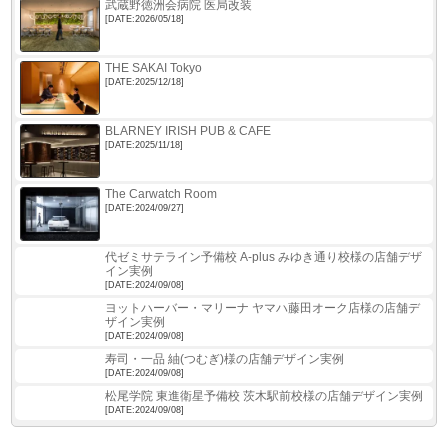
武蔵野徳洲会病院 医局改装
[DATE:2026/05/18]
THE SAKAI Tokyo
[DATE:2025/12/18]
BLARNEY IRISH PUB & CAFE
[DATE:2025/11/18]
The Carwatch Room
[DATE:2024/09/27]
代ゼミサテライン予備校 A-plus みゆき通り校様の店舗デザ
イン実例
[DATE:2024/09/08]
ヨットハーバー・マリーナ ヤマハ藤田オーク店様の店舗デ
ザイン実例
[DATE:2024/09/08]
寿司・一品 紬(つむぎ)様の店舗デザイン実例
[DATE:2024/09/08]
松尾学院 東進衛星予備校 茨木駅前校様の店舗デザイン実例
[DATE:2024/09/08]