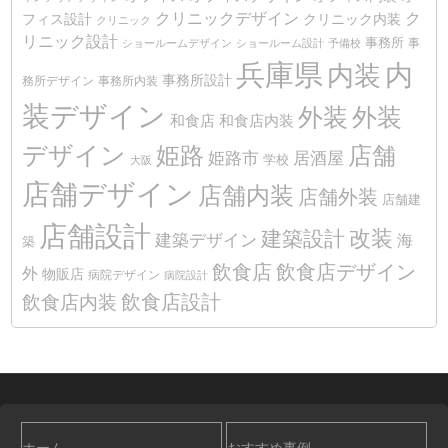
クリニックデザイン
ク
クリニック内装
フィス設計
クリニック
リニック設計
事務所
事
ショールームデザイン
ショールーム設計
予備校
兵庫県
内装
内
事務所設計
務所デザイン
事務所内装
装デザイン
外装
外装
和食店
和食店内装
デザイン
姫路
店舗
姫路市
居酒屋
学校
大阪
店舗デザイン
店舗内装
店舗外装
店舗建
店舗設計
改装
建築設計
建築デザイン
海
築
飲食店
飲食店デザイン
外
物販店
病院デザイン
病院設計
飲食店設計
飲食店内装
ホーム
おすすめ事例