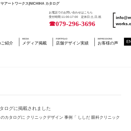
ートワークス|NICHIHA カタログ
お電話でのお問い合わせはこちら
info@m
受付時間:11:00-17:00 定休日:土,日,祝
☎079-296-3696
works.c
MEDIA
PORTFOLIO
IMPRESSIONS
E
のご紹介
メディア掲載
店舗デザイン実績
お客様の声
カタログに掲載されました
のカタログに クリニックデザイン 事例「 ししだ 眼科クリニック