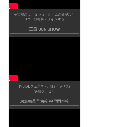
宇宙船のようなショールームの建築設計
B to B戦略をデザインする
三昌 SUN SHOW
INSIDEフェスティバル(イギリス)
決勝プレゼン
東進衛星予備校 神戸岡本校