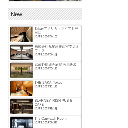
New
Takayアメリカ・マイアミ寿
司店
[DATE:2026/06/15]
株式会社丸尾建築西宮支店オ
フィス
[DATE:2026/06/11]
武蔵野徳洲会病院 医局改装
[DATE:2026/05/18]
THE SAKAI Tokyo
[DATE:2025/12/18]
BLARNEY IRISH PUB &
CAFE
[DATE:2025/11/18]
The Carwatch Room
[DATE:2024/09/27]