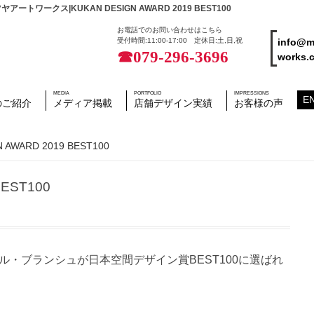
ス|KUKAN DESIGN AWARD 2019 BEST100
お電話でのお問い合わせはこちら
info@m
受付時間:11:00-17:00 定休日:土,日,祝
☎079-296-3696
works.c
MEDIA
PORTFOLIO
IMPRESSIONS
E
のご紹介
メディア掲載
店舗デザイン実績
お客様の声
 AWARD 2019 BEST100
BEST100
エル・ブランシュが日本空間デザイン賞BEST100に選ばれ