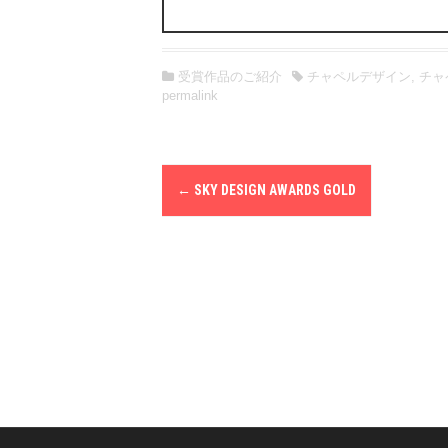
す。
7.法令およびその他の規範の遵守
関連する法令やガイドラインなどを遵守しま
受賞作品のご紹介
チャペルデザイン
,
チャ
permalink
8.個人情報保護マネジメントシステ
個人情報保護マネジメントシステムを確立し
P
←
SKY DESIGN AWARDS GOLD
o
s
t
n
a
v
i
g
a
t
i
o
n