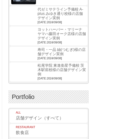
代ゼミサテライン予備校 A-
plus みゆき通り校様の店舗
デザイン実例
[DATE:2024/09/08]
ヨットハーバー・マリーナ
ヤマハ藤田オーク店様の店舗
デザイン実例
[DATE:2024/09/08]
寿司・一品 紬(つむぎ)様の店
舗デザイン実例
[DATE:2024/09/08]
松尾学院 東進衛星予備校 茨
木駅前校様の店舗デザイン実
例
[DATE:2024/09/08]
Portfolio
ALL
店舗デザイン（すべて）
RESTAURANT
飲食店