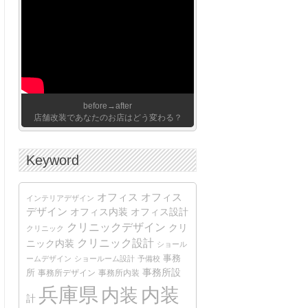
before→after
店舗改装であなたのお店はどう変わる？
Keyword
オフィス
オフィス
インテリアデザイン
デザイン
オフィス内装
オフィス設計
クリニックデザイン
クリ
クリニック
クリニック設計
ニック内装
ショール
事務
ームデザイン
ショールーム設計
予備校
事務所設
所
事務所デザイン
事務所内装
兵庫県
内装
内装
計