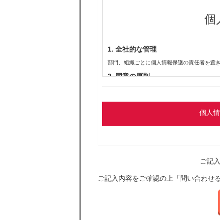
個
1. 全社的な管理
部門、組織ごとに個人情報保護の責任者を置
2. 同意の原則
個人情報を提供・登録いただく場合は、利用
登録いただきます。
3.不正利用の禁止
個人情
個人情報は提供・登録いただく際に同意いた
き、事前の同意なくその個人情報を第三者へ
4.外部委託先の選定および監督
個人情報の取り扱いを第三者に委託する場合
ご記
当社と同等の情報の保護・管理がなされるべ
ご記入内容をご確認の上「問い合わせ
5.不正アクセスなどへの予防ならび
個人情報を安全に管理するために、漏えい、
6.情報主体の権利確保
個人情報の開示、訂正、削除などのお問い合