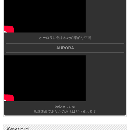
オーロラに包まれた幻想的な空間
AURORA
before→after
店舗改装であなたのお店はどう変わる？
Keyword