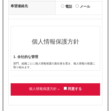
希望連絡先
電話
メール
個人情報保護方針
1. 全社的な管理
部門、組織ごとに個人情報保護の責任者を置き、個人情報の保護に
取り組みます。
2. 同意の原則
個人情報を提供・登録いただく場合は、利用目的やお問い合わせ窓
口などをお知らせし、同意いただいたうえで提供・登録いただきま
す。
個人情報保護方針→
同意する
3.不正利用の禁止
個人情報は提供・登録いただく際に同意いただいた目的の範囲内で
のみ利用いたします。正当な理由のある場合を除き、事前の同意な
くその個人情報を第三者へ開示・提供することはいたしません。