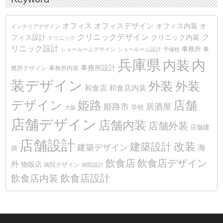
オフィス
オフィスデザイン
オフィス内装
オ
インテリアデザイン
クリニックデザイン
ク
クリニック内装
フィス設計
クリニック
リニック設計
事務所
事
ショールームデザイン
ショールーム設計
予備校
兵庫県
内装
内
事務所設計
務所デザイン
事務所内装
装デザイン
外装
外装
和食店
和食店内装
デザイン
姫路
店舗
姫路市
居酒屋
学校
大阪
店舗デザイン
店舗内装
店舗外装
店舗建
店舗設計
改装
建築設計
建築デザイン
海
築
飲食店
飲食店デザイン
外
物販店
病院デザイン
病院設計
飲食店設計
飲食店内装