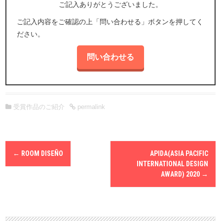
ご記入ありがとうございました。
4.外部委託先の選定および監督
ご記入内容をご確認の上「問い合わせる」ボタンを押してく
個人情報の取り扱いを第三者に委託する場合、当社の責任において
適切な委託先を選定すると共に、委託先においても当社と同等の情
ださい。
報の保護・管理がなされるべく必要かつ適切な監督を行います。
5.不正アクセスなどへの予防ならびに是正
個人情報を安全に管理するために、漏えい、滅失、き損などに対す
るセキュリティの確保・向上に努めます。
6.情報主体の権利確保
個人情報の開示、訂正、削除などのお問い合わせがなされた場合に
受賞作品のご紹介
permalink
は、ご本人確認の上、適切に対応させていただきます。
7.法令およびその他の規範の遵守
関連する法令やガイドラインなどを遵守します。
P
8.個人情報保護マネジメントシステムの継続的改善
←
ROOM DISEÑO
APIDA(ASIA PACIFIC
o
個人情報保護マネジメントシステムを確立し、実施し、維持して改
s
INTERNATIONAL DESIGN
善に努めます。
t
AWARD) 2020
→
n
a
v
i