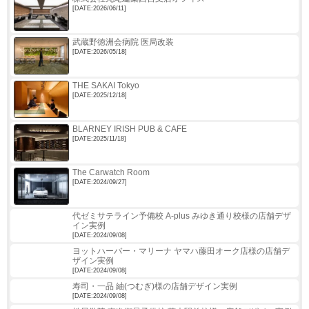
[DATE:2026/06/11]
武蔵野徳洲会病院 医局改装
[DATE:2026/05/18]
THE SAKAI Tokyo
[DATE:2025/12/18]
BLARNEY IRISH PUB & CAFE
[DATE:2025/11/18]
The Carwatch Room
[DATE:2024/09/27]
代ゼミサテライン予備校 A-plus みゆき通り校様の店舗デザ
イン実例
[DATE:2024/09/08]
ヨットハーバー・マリーナ ヤマハ藤田オーク店様の店舗デ
ザイン実例
[DATE:2024/09/08]
寿司・一品 紬(つむぎ)様の店舗デザイン実例
[DATE:2024/09/08]