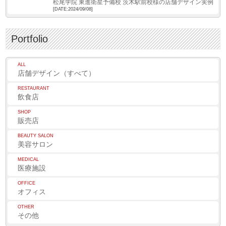
松尾学院 東進衛星予備校 茨木駅前校様の店舗デザイン実例
[DATE:2024/09/08]
Portfolio
ALL
店舗デザイン（すべて）
RESTAURANT
飲食店
SHOP
販売店
BEAUTY SALON
美容サロン
MEDICAL
医療施設
OFFICE
オフィス
OTHER
その他