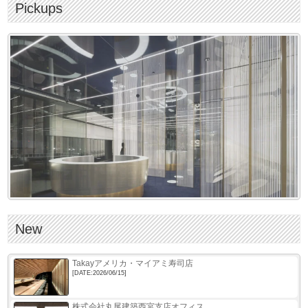
g
Pickups
a
t
i
o
n
New
Takayアメリカ・マイアミ寿司店
[DATE:2026/06/15]
株式会社丸尾建築西宮支店オフィス