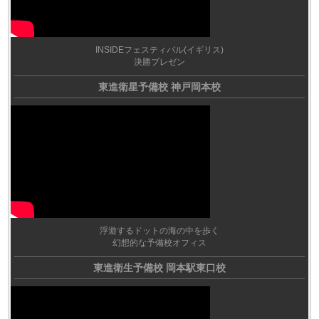
INSIDEフェスティバル(イギリス)
決勝プレゼン
東進衛星予備校 神戸岡本校
浮遊するドットの海の中を歩く
幻想的な予備校オフィス
東進衛生予備校 岡本駅東口校