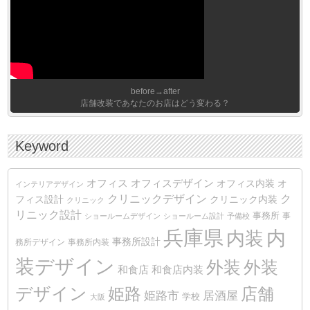
before→after
店舗改装であなたのお店はどう変わる？
Keyword
オフィス
オフィスデザイン
オフィス内装
オ
インテリアデザイン
クリニックデザイン
ク
クリニック内装
フィス設計
クリニック
リニック設計
事務所
事
ショールームデザイン
ショールーム設計
予備校
兵庫県
内装
内
事務所設計
務所デザイン
事務所内装
装デザイン
外装
外装
和食店
和食店内装
デザイン
姫路
店舗
姫路市
居酒屋
学校
大阪