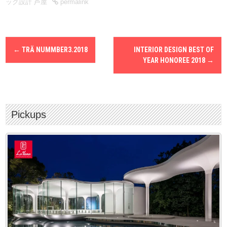
ック設計 芦屋
permalink
個人情報保護マネジメントシステムを確立し、実施し、維持して改
善に努めます。
P
←
TRÄ NUMMBER3.2018
INTERIOR DESIGN BEST OF
o
s
YEAR HONOREE 2018
→
t
n
a
v
i
Pickups
g
a
t
i
o
n