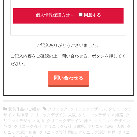
個人情報を提供・登録いただく場合は、利用目的やお問い合わせ窓
口などをお知らせし、同意いただいたうえで提供・登録いただきま
す。
個人情報保護方針→
同意する
3.不正利用の禁止
個人情報は提供・登録いただく際に同意いただいた目的の範囲内で
のみ利用いたします。正当な理由のある場合を除き、事前の同意な
くその個人情報を第三者へ開示・提供することはいたしません。
ご記入ありがとうございました。
4.外部委託先の選定および監督
ご記入内容をご確認の上「問い合わせる」ボタンを押してく
個人情報の取り扱いを第三者に委託する場合、当社の責任において
適切な委託先を選定すると共に、委託先においても当社と同等の情
ださい。
報の保護・管理がなされるべく必要かつ適切な監督を行います。
5.不正アクセスなどへの予防ならびに是正
個人情報を安全に管理するために、漏えい、滅失、き損などに対す
るセキュリティの確保・向上に努めます。
6.情報主体の権利確保
個人情報の開示、訂正、削除などのお問い合わせがなされた場合に
受賞作品のご紹介
クリニック
,
クリニックデザイン
,
クリニックデ
は、ご本人確認の上、適切に対応させていただきます。
ザイン 兵庫県
,
クリニックデザイン 大阪
,
クリニックデザイン 姫路
,
ク
7.法令およびその他の規範の遵守
リニックデザイン 岡山
,
クリニックデザイン 神戸
,
クリニックデザイン
芦屋
,
クリニック設計
,
クリニック設計 兵庫県
,
クリニック設計 大阪
,
ク
関連する法令やガイドラインなどを遵守します。
リニック設計 姫路
,
クリニック設計 岡山
,
クリニック設計 神戸
,
クリニ
8.個人情報保護マネジメントシステムの継続的改善