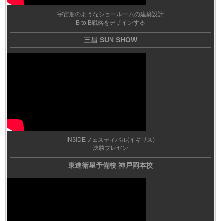
宇宙船のようなショールームの建築設計
B to B戦略をデザインする
三昌 SUN SHOW
INSIDEフェスティバル(イギリス)
決勝プレゼン
東進衛星予備校 神戸岡本校