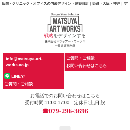
店舗・クリニック・オフィスの内装デザイン・建築設計｜姫路・大阪・神戸｜マツヤアートワークス|
戦略
をデザインする
株式会社マツヤアートワークス
一級建築事務所
ご質問・ご相談
info@matsuya-art-
works.co.jp
お問い合わせはこちら
LINEで
ご質問・ご相談
お電話でのお問い合わせはこちら
受付時間:11:00-17:00 定休日:土,日,祝
☎079-296-3696