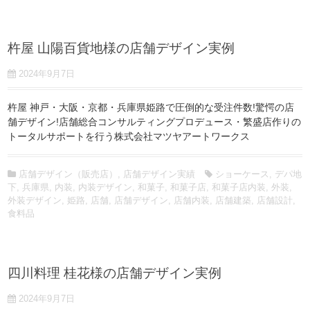
杵屋 山陽百貨地様の店舗デザイン実例
2024年9月7日
杵屋 神戸・大阪・京都・兵庫県姫路で圧倒的な受注件数!驚愕の店
舗デザイン!店舗総合コンサルティングプロデュース・繁盛店作りの
トータルサポートを行う株式会社マツヤアートワークス
店舗デザイン（販売店）
,
店舗デザイン実績
ショーケース
,
デパ地
下
,
兵庫県
,
内装
,
内装デザイン
,
和菓子
,
和菓子店
,
和菓子店内装
,
外装
,
外装デザイン
,
姫路
,
店舗
,
店舗デザイン
,
店舗内装
,
店舗建築
,
店舗設計
,
食料品
四川料理 桂花様の店舗デザイン実例
2024年9月7日