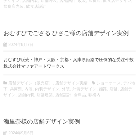
デザイン
,
店舗内装
,
店舗外装
,
店舗設計
,
改装
,
飲食店
,
飲食店デザイン
,
飲食店内装
,
飲食店設計
おむすびでござる ひさご様の店舗デザイン実例
2024年9月7日
おむすび販売・神戸・大阪・京都・兵庫県姫路で圧倒的な受注件数
株式会社マツヤアートワークス
店舗デザイン（販売店）
,
店舗デザイン実績
ショーケース
,
デパ地
下
,
兵庫県
,
内装
,
内装デザイン
,
外装
,
外装デザイン
,
姫路
,
店舗
,
店舗デ
ザイン
,
店舗内装
,
店舗建築
,
店舗設計
,
食料品
,
駅構内
瀬里奈様の店舗デザイン実例
2024年9月6日