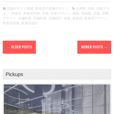
店舗デザイン実績
,
飲食店の店舗デザイン
兵庫県
,
内装
,
内装デザ
イン
,
和食店
,
和食店内装
,
外装
,
外装デザイン
,
姫路
,
居酒屋
,
店舗
,
店舗
デザイン
,
店舗内装
,
店舗外装
,
店舗設計
,
改装
,
飲食店
,
飲食店デザイン
,
飲食店内装
,
飲食店設計
P
←
OLDER POSTS
NEWER POSTS
→
o
s
t
s
n
a
Pickups
v
i
g
a
t
i
o