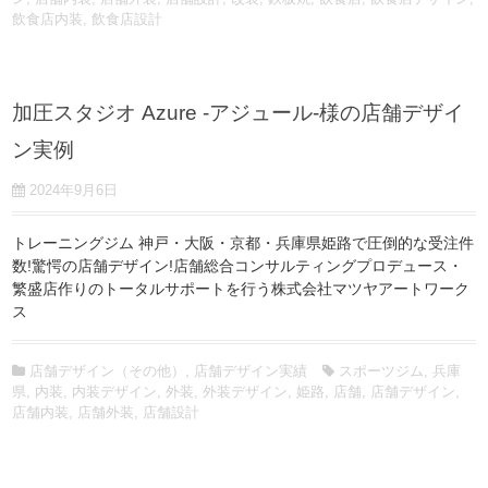
飲食店内装
,
飲食店設計
加圧スタジオ Azure -アジュール-様の店舗デザイ
ン実例
2024年9月6日
トレーニングジム 神戸・大阪・京都・兵庫県姫路で圧倒的な受注件
数!驚愕の店舗デザイン!店舗総合コンサルティングプロデュース・
繁盛店作りのトータルサポートを行う株式会社マツヤアートワーク
ス
店舗デザイン（その他）
,
店舗デザイン実績
スポーツジム
,
兵庫
県
,
内装
,
内装デザイン
,
外装
,
外装デザイン
,
姫路
,
店舗
,
店舗デザイン
,
店舗内装
,
店舗外装
,
店舗設計