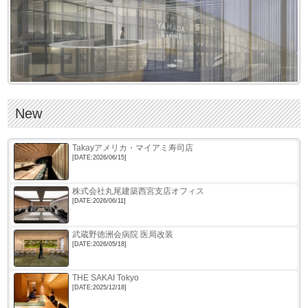
n
New
Takayアメリカ・マイアミ寿司店
[DATE:2026/06/15]
株式会社丸尾建築西宮支店オフィス
[DATE:2026/06/11]
武蔵野徳洲会病院 医局改装
[DATE:2026/05/18]
THE SAKAI Tokyo
[DATE:2025/12/18]