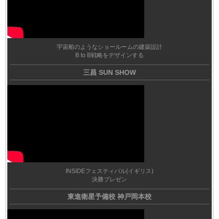
宇宙船のようなショールームの建築設計
B to B戦略をデザインする
三昌 SUN SHOW
INSIDEフェスティバル(イギリス)
決勝プレゼン
東進衛星予備校 神戸岡本校