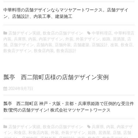
中華料理の店舗デザインならマツヤアートワークス。店舗デザイ
ン、店舗設計、内装工事、建築施工
店舗デザイン実績
,
飲食店の店舗デザイン
中華料理店
,
中華料理店
内装
,
兵庫県
,
内装
,
内装デザイン
,
外装
,
外装デザイン
,
姫路
,
居酒屋
,
店
舗
,
店舗デザイン
,
店舗内装
,
店舗外装
,
店舗建築
,
店舗設計
,
改装
,
飲食店
,
飲食店デザイン
,
飲食店内装
,
飲食店設計
瓢亭 西二階町店様の店舗デザイン実例
2024年9月7日
瓢亭 西二階町店 神戸・大阪・京都・兵庫県姫路で圧倒的な受注件
数!驚愕の店舗デザイン! 株式会社マツヤアートワークス
店舗デザイン実績
,
飲食店の店舗デザイン
兵庫県
,
内装
,
内装デザ
イン
,
和食店
,
和食店内装
,
外装
,
外装デザイン
,
姫路
,
居酒屋
,
店舗
,
店舗