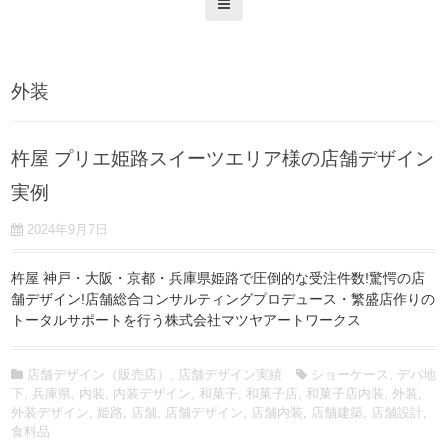
外装
杵屋 プリエ姫路スイーツエリア様の店舗デザイン
実例
2024年9月7日
杵屋 神戸・大阪・京都・兵庫県姫路で圧倒的な受注件数!驚愕の店
舗デザイン!店舗総合コンサルティングプロデュース・繁盛店作りの
トータルサポートを行う株式会社マツヤアートワークス
店舗デザイン（販売店）
,
店舗デザイン実績
ショーケース
,
デパ地
下
,
兵庫県
,
内装
,
内装デザイン
,
和菓子
,
和菓子店
,
和菓子店内装
,
外装
,
外装デザイン
,
姫路
,
店舗
,
店舗デザイン
,
店舗内装
,
店舗建築
,
店舗設計
,
食料品