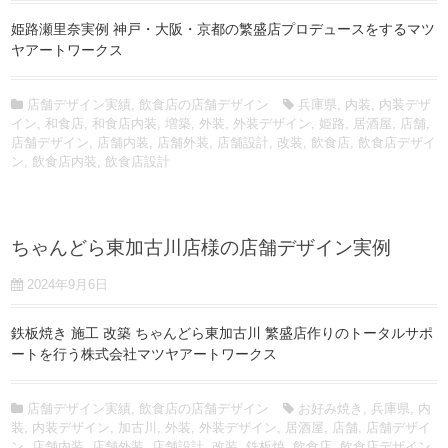
姫路瀬里奈実例 神戸・大阪・京都の繁盛店プロデュースをするマツ
ヤアートワークス
店舗デザイン実績
,
飲食店の店舗デザイン
兵庫県
,
内装
,
内装デザ
イン
,
和食店
,
和食店内装
,
増築
,
外装
,
外装デザイン
,
姫路
,
居酒屋
,
店舗
,
店舗デザイン
,
店舗内装
,
店舗外装
,
店舗設計
,
改装
,
飲食店
,
飲食店デザイ
ン
,
飲食店内装
,
飲食店設計
ちゃんどら東加古川店様の店舗デザイン実例
2024年9月6日
鉄板焼き 施工 改築 ちゃんどら東加古川 繁盛店作りのトータルサポ
ートを行う株式会社マツヤアートワークス
店舗デザイン実績
,
飲食店の店舗デザイン
お好み焼き
,
兵庫県
,
内
装
,
内装デザイン
,
加古川
,
外装
,
外装デザイン
,
居酒屋
,
店舗
,
店舗デザイ
ン
,
店舗内装
,
店舗外装
,
店舗設計
,
改装
,
鉄板焼
,
飲食店
,
飲食店デザイン
,