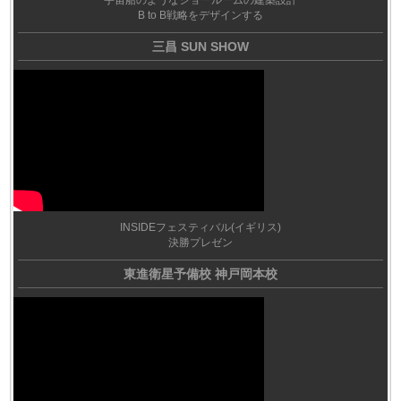
B to B戦略をデザインする
三昌 SUN SHOW
INSIDEフェスティバル(イギリス)
決勝プレゼン
東進衛星予備校 神戸岡本校