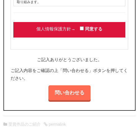
取り組みます。
2. 同意の原則
個人情報を提供・登録いただく場合は、利用目的やお問い合わせ窓
口などをお知らせし、同意いただいたうえで提供・登録いただきま
す。
個人情報保護方針→
同意する
3.不正利用の禁止
個人情報は提供・登録いただく際に同意いただいた目的の範囲内で
のみ利用いたします。正当な理由のある場合を除き、事前の同意な
くその個人情報を第三者へ開示・提供することはいたしません。
ご記入ありがとうございました。
4.外部委託先の選定および監督
ご記入内容をご確認の上「問い合わせる」ボタンを押してく
個人情報の取り扱いを第三者に委託する場合、当社の責任において
適切な委託先を選定すると共に、委託先においても当社と同等の情
ださい。
報の保護・管理がなされるべく必要かつ適切な監督を行います。
5.不正アクセスなどへの予防ならびに是正
個人情報を安全に管理するために、漏えい、滅失、き損などに対す
るセキュリティの確保・向上に努めます。
6.情報主体の権利確保
個人情報の開示、訂正、削除などのお問い合わせがなされた場合に
受賞作品のご紹介
permalink
は、ご本人確認の上、適切に対応させていただきます。
7.法令およびその他の規範の遵守