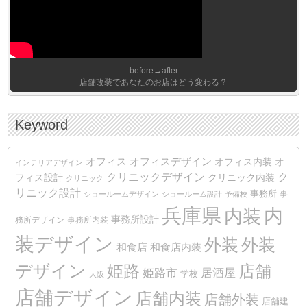
before→after
店舗改装であなたのお店はどう変わる？
Keyword
オフィス
オフィスデザイン
オフィス内装
オ
インテリアデザイン
クリニックデザイン
ク
クリニック内装
フィス設計
クリニック
リニック設計
事務所
事
ショールームデザイン
ショールーム設計
予備校
兵庫県
内装
内
事務所設計
務所デザイン
事務所内装
装デザイン
外装
外装
和食店
和食店内装
デザイン
姫路
店舗
姫路市
居酒屋
学校
大阪
店舗デザイン
店舗内装
店舗外装
店舗建