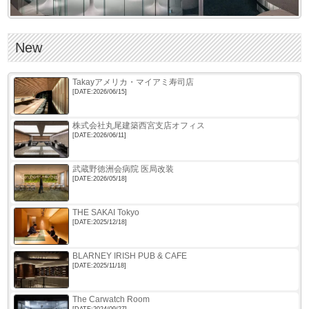
New
Takayアメリカ・マイアミ寿司店
[DATE:2026/06/15]
株式会社丸尾建築西宮支店オフィス
[DATE:2026/06/11]
武蔵野徳洲会病院 医局改装
[DATE:2026/05/18]
THE SAKAI Tokyo
[DATE:2025/12/18]
BLARNEY IRISH PUB & CAFE
[DATE:2025/11/18]
The Carwatch Room
[DATE:2024/09/27]