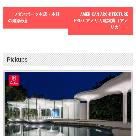
関連する法令やガイドラインなどを遵守します。
P
8.個人情報保護マネジメントシステムの継続的改善
←
ワダスポーツ本店・本社
AMERICAN ARCHITECTURE
o
個人情報保護マネジメントシステムを確立し、実施し、維持して改
s
の建築設計
PRIZE アメリカ建築賞（アメ
善に努めます。
t
リカ）
→
n
a
v
i
g
Pickups
a
t
i
o
n