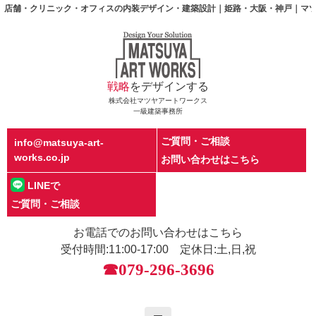
店舗・クリニック・オフィスの内装デザイン・建築設計｜姫路・大阪・神戸｜マツヤアートワークス|
戦略
をデザインする
株式会社マツヤアートワークス
一級建築事務所
ご質問・ご相談
info@matsuya-art-
works.co.jp
お問い合わせはこちら
LINEで
ご質問・ご相談
お電話でのお問い合わせはこちら
受付時間:11:00-17:00 定休日:土,日,祝
☎079-296-3696