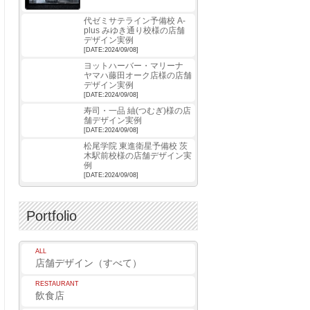
代ゼミサテライン予備校 A-
plus みゆき通り校様の店舗
デザイン実例
[DATE:2024/09/08]
ヨットハーバー・マリーナ
ヤマハ藤田オーク店様の店舗
デザイン実例
[DATE:2024/09/08]
寿司・一品 紬(つむぎ)様の店
舗デザイン実例
[DATE:2024/09/08]
松尾学院 東進衛星予備校 茨
木駅前校様の店舗デザイン実
例
[DATE:2024/09/08]
Portfolio
ALL
店舗デザイン（すべて）
RESTAURANT
飲食店