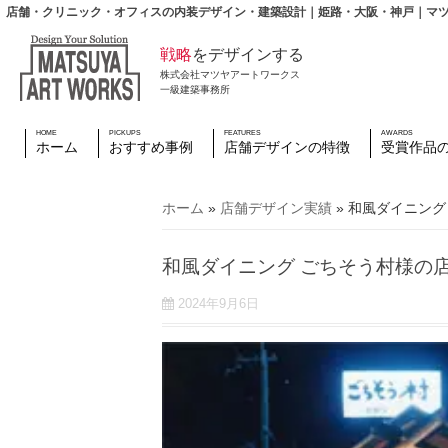
店舗・クリニック・オフィスの内装デザイン・建築設計｜姫路・大阪・神戸｜マツ
戦略
をデザインする
株式会社マツヤアートワークス
一級建築事務所
HOME
PICKUPS
FEATURES
AWARDS
ホーム
おすすめ事例
店舗デザインの特徴
受賞作品
ホーム
»
店舗デザイン実績
»
和風ダイニング
和風ダイニング ごちそう村様の
2024年9月6日