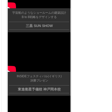
宇宙船のようなショールームの建築設計
B to B戦略をデザインする
三昌 SUN SHOW
INSIDEフェスティバル(イギリス)
決勝プレゼン
東進衛星予備校 神戸岡本校