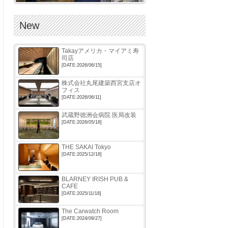
New
Takayアメリカ・マイアミ寿
司店
[DATE:2026/06/15]
株式会社丸尾建築西宮支店オ
フィス
[DATE:2026/06/11]
武蔵野徳洲会病院 医局改装
[DATE:2026/05/18]
THE SAKAI Tokyo
[DATE:2025/12/18]
BLARNEY IRISH PUB &
CAFE
[DATE:2025/11/18]
The Carwatch Room
[DATE:2024/09/27]