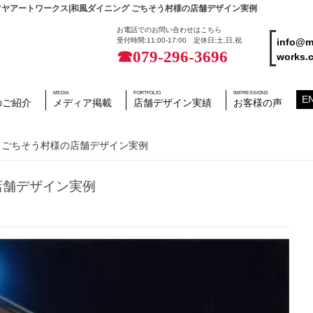
ヤアートワークス|和風ダイニング ごちそう村様の店舗デザイン実例
お電話でのお問い合わせはこちら
info@m
受付時間:11:00-17:00 定休日:土,日,祝
☎079-296-3696
works.c
MEDIA
PORTFOLIO
IMPRESSIONS
E
のご紹介
メディア掲載
店舗デザイン実績
お客様の声
 ごちそう村様の店舗デザイン実例
店舗デザイン実例