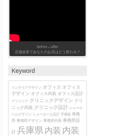
before→after
店舗改装であなたのお店はどう変わる？
Keyword
オフィス
オフィス
インテリアデザイン
デザイン
オフィス内装
オフィス設計
クリニックデザイン
クリ
クリニック
クリニック設計
ニック内装
ショール
事務
ームデザイン
ショールーム設計
予備校
事務所設
所
事務所デザイン
事務所内装
兵庫県
内装
内装
計