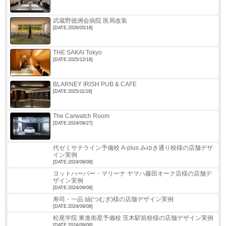
武蔵野徳洲会病院 医局改装
[DATE:2026/05/18]
THE SAKAI Tokyo
[DATE:2025/12/18]
BLARNEY IRISH PUB & CAFE
[DATE:2025/11/18]
The Carwatch Room
[DATE:2024/09/27]
代ゼミサテライン予備校 A-plus みゆき通り校様の店舗デザ
イン実例
[DATE:2024/09/08]
ヨットハーバー・マリーナ ヤマハ藤田オーク店様の店舗デ
ザイン実例
[DATE:2024/09/08]
寿司・一品 紬(つむぎ)様の店舗デザイン実例
[DATE:2024/09/08]
松尾学院 東進衛星予備校 茨木駅前校様の店舗デザイン実例
[DATE:2024/09/08]