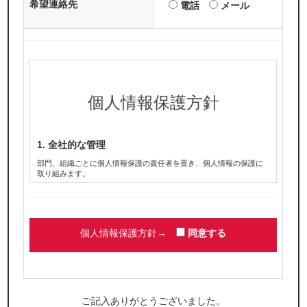
希望連絡先
電話
メール
個人情報保護方針
1. 全社的な管理
部門、組織ごとに個人情報保護の責任者を置き、個人情報の保護に
取り組みます。
2. 同意の原則
個人情報を提供・登録いただく場合は、利用目的やお問い合わせ窓
口などをお知らせし、同意いただいたうえで提供・登録いただきま
す。
個人情報保護方針→
同意する
3.不正利用の禁止
個人情報は提供・登録いただく際に同意いただいた目的の範囲内で
のみ利用いたします。正当な理由のある場合を除き、事前の同意な
くその個人情報を第三者へ開示・提供することはいたしません。
ご記入ありがとうございました。