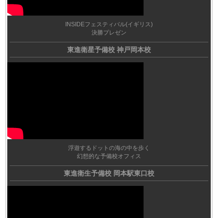
INSIDEフェスティバル(イギリス)
決勝プレゼン
東進衛星予備校 神戸岡本校
浮遊するドットの海の中を歩く
幻想的な予備校オフィス
東進衛生予備校 岡本駅東口校