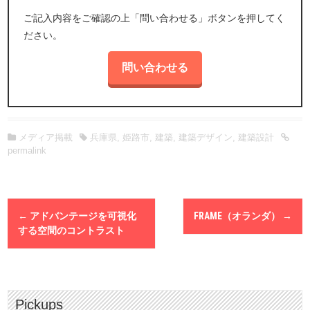
4.外部委託先の選定および監督
ご記入内容をご確認の上「問い合わせる」ボタンを押してく
個人情報の取り扱いを第三者に委託する場合、当社の責任において
適切な委託先を選定すると共に、委託先においても当社と同等の情
ださい。
報の保護・管理がなされるべく必要かつ適切な監督を行います。
5.不正アクセスなどへの予防ならびに是正
個人情報を安全に管理するために、漏えい、滅失、き損などに対す
るセキュリティの確保・向上に努めます。
6.情報主体の権利確保
個人情報の開示、訂正、削除などのお問い合わせがなされた場合に
メディア掲載
兵庫県
,
姫路市
,
建築
,
建築デザイン
,
建築設計
は、ご本人確認の上、適切に対応させていただきます。
permalink
7.法令およびその他の規範の遵守
関連する法令やガイドラインなどを遵守します。
8.個人情報保護マネジメントシステムの継続的改善
P
個人情報保護マネジメントシステムを確立し、実施し、維持して改
←
アドバンテージを可視化
FRAME（オランダ）
→
o
善に努めます。
s
する空間のコントラスト
t
n
a
v
i
Pickups