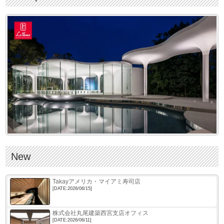
g
a
t
i
o
n
New
Takayアメリカ・マイアミ寿司店
[DATE:2026/06/15]
株式会社丸尾建築西宮支店オフィス
[DATE:2026/06/11]