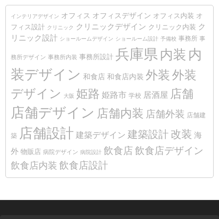
オフィス
オフィスデザイン
オフィス内装
オ
インテリアデザイン
クリニックデザイン
ク
クリニック内装
フィス設計
クリニック
リニック設計
事務所
事
ショールームデザイン
ショールーム設計
予備校
兵庫県
内装
内
事務所設計
務所デザイン
事務所内装
装デザイン
外装
外装
和食店
和食店内装
デザイン
姫路
店舗
姫路市
居酒屋
学校
大阪
店舗デザイン
店舗内装
店舗外装
店舗建
店舗設計
改装
建築設計
建築デザイン
海
築
飲食店
飲食店デザイン
外
物販店
病院デザイン
病院設計
飲食店設計
飲食店内装