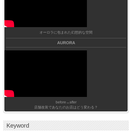
オーロラに包まれた幻想的な空間
AURORA
before→after
店舗改装であなたのお店はどう変わる？
Keyword