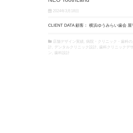
2024年3月18日
CLIENT DATA 顧客： 横浜ゆうみらい歯会 屋号
店舗デザイン実績
,
病院・クリニック・歯科の
計
,
デンタルクリニック設計
,
歯科クリニックデ
ン
,
歯科設計