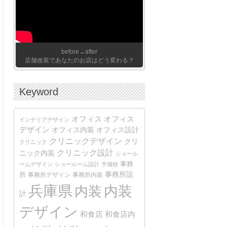
before→after
店舗改装であなたのお店はどう変わる？
Keyword
オフィス
オフィス
インテリアデザイン
デザイン
オフィス内装
オフィス設計
クリニックデザイン
クリ
クリニック
クリニック設計
ニック内装
ショール
事務
ームデザイン
ショールーム設計
予備校
事務所設
所
事務所デザイン
事務所内装
兵庫県
内装
内装
計
デザイン
和食店
和食店内