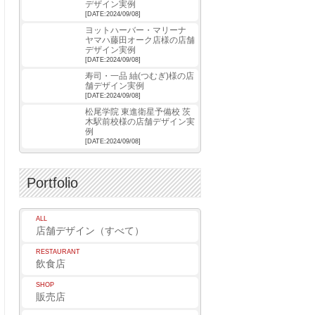
デザイン実例
[DATE:2024/09/08]
ヨットハーバー・マリーナ
ヤマハ藤田オーク店様の店舗
デザイン実例
[DATE:2024/09/08]
寿司・一品 紬(つむぎ)様の店
舗デザイン実例
[DATE:2024/09/08]
松尾学院 東進衛星予備校 茨
木駅前校様の店舗デザイン実
例
[DATE:2024/09/08]
Portfolio
ALL
店舗デザイン（すべて）
RESTAURANT
飲食店
SHOP
販売店