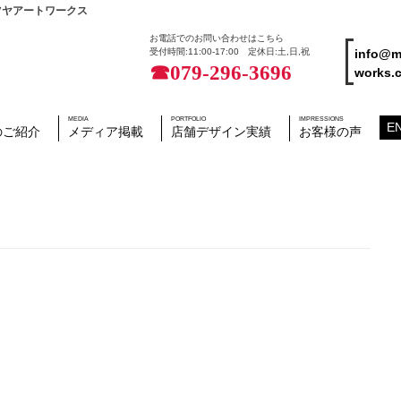
ツヤアートワークス
お電話でのお問い合わせはこちら
info@m
受付時間:11:00-17:00 定休日:土,日,祝
☎079-296-3696
works.c
MEDIA
PORTFOLIO
IMPRESSIONS
E
のご紹介
メディア掲載
店舗デザイン実績
お客様の声