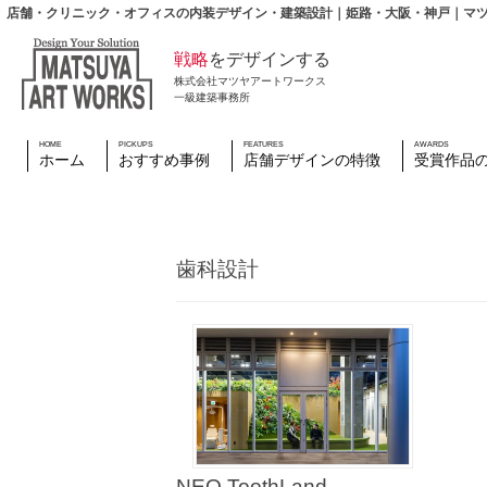
店舗・クリニック・オフィスの内装デザイン・建築設計｜姫路・大阪・神戸｜マ
戦略
をデザインする
株式会社マツヤアートワークス
一級建築事務所
HOME
PICKUPS
FEATURES
AWARDS
ホーム
おすすめ事例
店舗デザインの特徴
受賞作品
歯科設計
NEO ToothLand