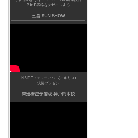
B to B戦略をデザインする
三昌 SUN SHOW
INSIDEフェスティバル(イギリス)
決勝プレゼン
東進衛星予備校 神戸岡本校