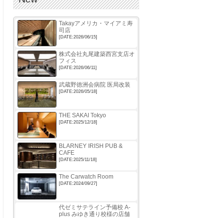
Takayアメリカ・マイアミ寿
司店
[DATE:2026/06/15]
株式会社丸尾建築西宮支店オ
フィス
[DATE:2026/06/11]
武蔵野徳洲会病院 医局改装
[DATE:2026/05/18]
THE SAKAI Tokyo
[DATE:2025/12/18]
BLARNEY IRISH PUB &
CAFE
[DATE:2025/11/18]
The Carwatch Room
[DATE:2024/09/27]
代ゼミサテライン予備校 A-
plus みゆき通り校様の店舗