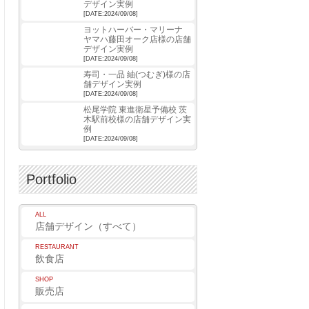
デザイン実例
[DATE:2024/09/08]
ヨットハーバー・マリーナ
ヤマハ藤田オーク店様の店舗
デザイン実例
[DATE:2024/09/08]
寿司・一品 紬(つむぎ)様の店
舗デザイン実例
[DATE:2024/09/08]
松尾学院 東進衛星予備校 茨
木駅前校様の店舗デザイン実
例
[DATE:2024/09/08]
Portfolio
ALL
店舗デザイン（すべて）
RESTAURANT
飲食店
SHOP
販売店