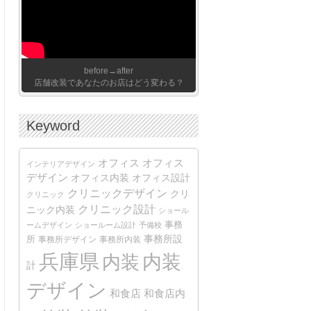
before→after
店舗改装であなたのお店はどう変わる？
Keyword
オフィス
オフィス
インテリアデザイン
デザイン
オフィス内装
オフィス設計
クリニックデザイン
クリ
クリニック
クリニック設計
ニック内装
ショール
事務
ームデザイン
ショールーム設計
予備校
事務所設
所
事務所デザイン
事務所内装
兵庫県
内装
内装
計
デザイン
和食店
和食店内