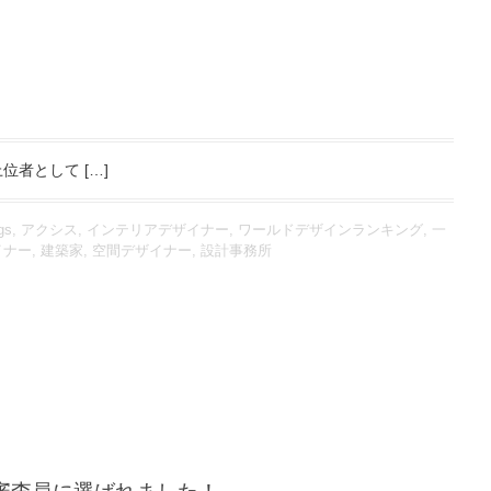
位者として […]
gs
,
アクシス
,
インテリアデザイナー
,
ワールドデザインランキング
,
一
イナー
,
建築家
,
空間デザイナー
,
設計事務所