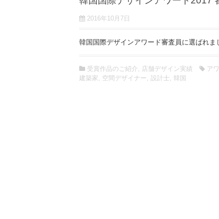
韓国国際デザインアワード2017
2016年10月7日
韓国国際デザインアワード審査員に選ばれま
受賞作品のご紹介
,
店舗デザイン実績
ア
建築家
,
空間デザイナー
,
設計士
,
韓国