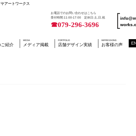
ツヤアートワークス
お電話でのお問い合わせはこちら
info@m
受付時間:11:00-17:00 定休日:土,日,祝
☎079-296-3696
works.c
MEDIA
PORTFOLIO
IMPRESSIONS
E
のご紹介
メディア掲載
店舗デザイン実績
お客様の声