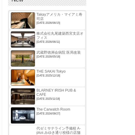
Takayアメリカ・マイアミ寿
司店
[DATE:2026/06/15]
株式会社丸尾建築西宮支店オ
フィス
[DATE:2026/06/11]
武蔵野徳洲会病院 医局改装
[DATE:2026/05/18]
THE SAKAI Tokyo
[DATE:2025/12/18]
BLARNEY IRISH PUB &
CAFE
[DATE:2025/11/18]
The Carwatch Room
[DATE:2024/09/27]
代ゼミサテライン予備校 A-
plus みゆき通り校様の店舗