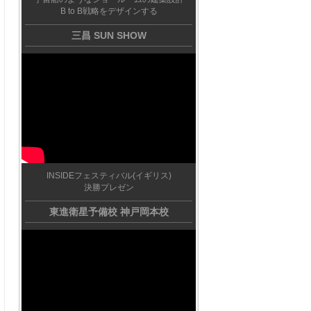
B to B戦略をデザインする
三昌 SUN SHOW
INSIDEフェスティバル(イギリス)
決勝プレゼン
東進衛星予備校 神戸岡本校