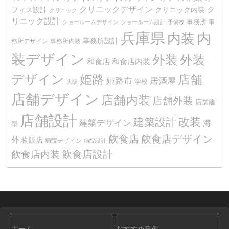
クリニックデザイン
ク
クリニック内装
フィス設計
クリニック
リニック設計
事務所
事
ショールームデザイン
ショールーム設計
予備校
兵庫県
内装
内
事務所設計
務所デザイン
事務所内装
装デザイン
外装
外装
和食店
和食店内装
デザイン
姫路
店舗
姫路市
居酒屋
学校
大阪
店舗デザイン
店舗内装
店舗外装
店舗建
店舗設計
改装
建築設計
建築デザイン
海
築
飲食店
飲食店デザイン
外
物販店
病院デザイン
病院設計
飲食店設計
飲食店内装
ホーム
おすすめ事例