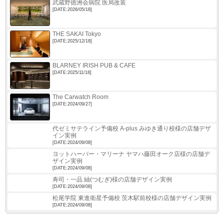
武蔵野徳洲会病院 医局改装
[DATE:2026/05/18]
THE SAKAI Tokyo
[DATE:2025/12/18]
BLARNEY IRISH PUB & CAFE
[DATE:2025/11/18]
The Carwatch Room
[DATE:2024/09/27]
代ゼミサテライン予備校 A-plus みゆき通り校様の店舗デザ
イン実例
[DATE:2024/09/08]
ヨットハーバー・マリーナ ヤマハ藤田オーク店様の店舗デ
ザイン実例
[DATE:2024/09/08]
寿司・一品 紬(つむぎ)様の店舗デザイン実例
[DATE:2024/09/08]
松尾学院 東進衛星予備校 茨木駅前校様の店舗デザイン実例
[DATE:2024/09/08]