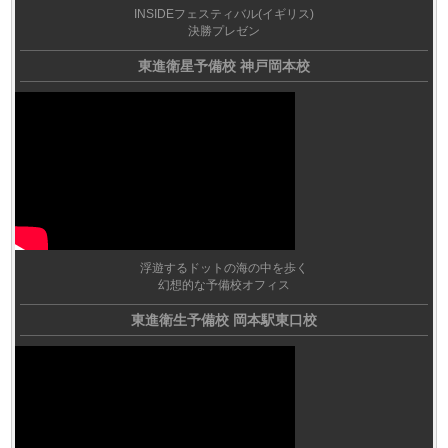
INSIDEフェスティバル(イギリス)
決勝プレゼン
東進衛星予備校 神戸岡本校
浮遊するドットの海の中を歩く
幻想的な予備校オフィス
東進衛生予備校 岡本駅東口校