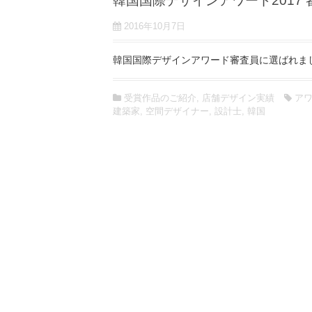
韓国国際デザインアワード2017
2016年10月7日
韓国国際デザインアワード審査員に選ばれま
受賞作品のご紹介
,
店舗デザイン実績
ア
建築家
,
空間デザイナー
,
設計士
,
韓国