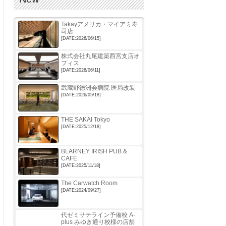
Takayアメリカ・マイアミ寿
司店
[DATE:2026/06/15]
株式会社丸尾建築西宮支店オ
フィス
[DATE:2026/06/11]
武蔵野徳洲会病院 医局改装
[DATE:2026/05/18]
THE SAKAI Tokyo
[DATE:2025/12/18]
BLARNEY IRISH PUB &
CAFE
[DATE:2025/11/18]
The Carwatch Room
[DATE:2024/09/27]
代ゼミサテライン予備校 A-
plus みゆき通り校様の店舗