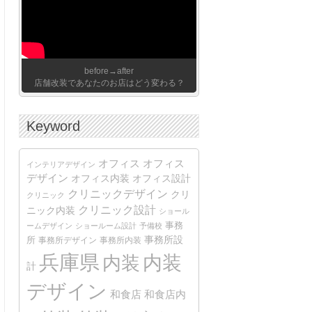
before→after
店舗改装であなたのお店はどう変わる？
Keyword
オフィス
オフィス
インテリアデザイン
デザイン
オフィス内装
オフィス設計
クリニックデザイン
クリ
クリニック
クリニック設計
ニック内装
ショール
事務
ームデザイン
ショールーム設計
予備校
事務所設
所
事務所デザイン
事務所内装
兵庫県
内装
内装
計
デザイン
和食店
和食店内