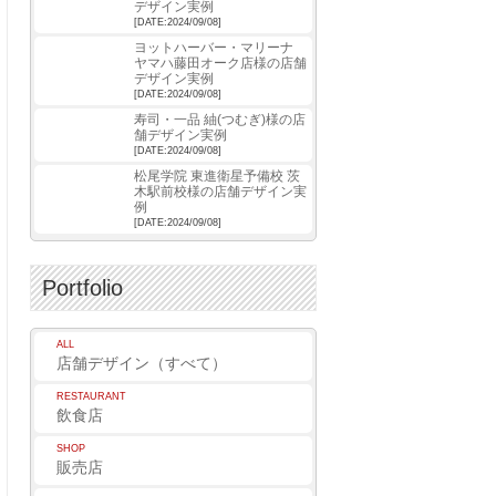
デザイン実例
[DATE:2024/09/08]
ヨットハーバー・マリーナ
ヤマハ藤田オーク店様の店舗
デザイン実例
[DATE:2024/09/08]
寿司・一品 紬(つむぎ)様の店
舗デザイン実例
[DATE:2024/09/08]
松尾学院 東進衛星予備校 茨
木駅前校様の店舗デザイン実
例
[DATE:2024/09/08]
Portfolio
ALL
店舗デザイン（すべて）
RESTAURANT
飲食店
SHOP
販売店