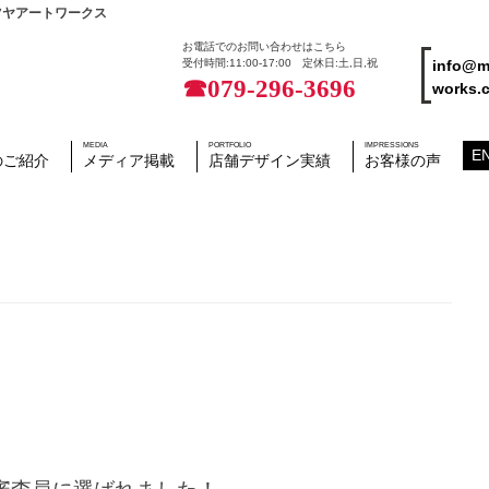
ツヤアートワークス
お電話でのお問い合わせはこちら
info@m
受付時間:11:00-17:00 定休日:土,日,祝
☎079-296-3696
works.c
MEDIA
PORTFOLIO
IMPRESSIONS
E
のご紹介
メディア掲載
店舗デザイン実績
お客様の声