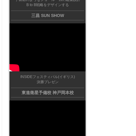
B to B戦略をデザインする
三昌 SUN SHOW
INSIDEフェスティバル(イギリス)
決勝プレゼン
東進衛星予備校 神戸岡本校