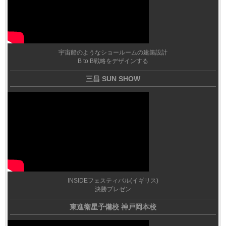
宇宙船のようなショールームの建築設計
B to B戦略をデザインする
三昌 SUN SHOW
INSIDEフェスティバル(イギリス)
決勝プレゼン
東進衛星予備校 神戸岡本校