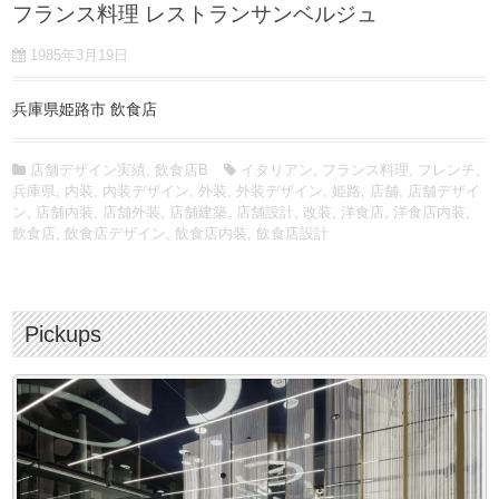
フランス料理 レストランサンベルジュ
1985年3月19日
兵庫県姫路市 飲食店
店舗デザイン実績
,
飲食店B
イタリアン
,
フランス料理
,
フレンチ
,
兵庫県
,
内装
,
内装デザイン
,
外装
,
外装デザイン
,
姫路
,
店舗
,
店舗デザイ
ン
,
店舗内装
,
店舗外装
,
店舗建築
,
店舗設計
,
改装
,
洋食店
,
洋食店内装
,
飲食店
,
飲食店デザイン
,
飲食店内装
,
飲食店設計
Pickups