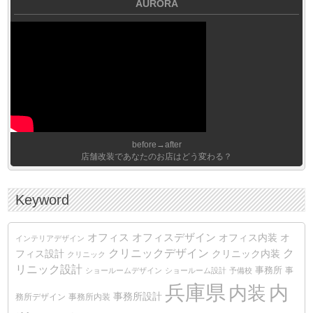
AURORA
before→after
店舗改装であなたのお店はどう変わる？
Keyword
オフィス
オフィスデザイン
オフィス内装
オ
インテリアデザイン
クリニックデザイン
ク
クリニック内装
フィス設計
クリニック
リニック設計
事務所
事
ショールームデザイン
ショールーム設計
予備校
兵庫県
内装
内
事務所設計
務所デザイン
事務所内装